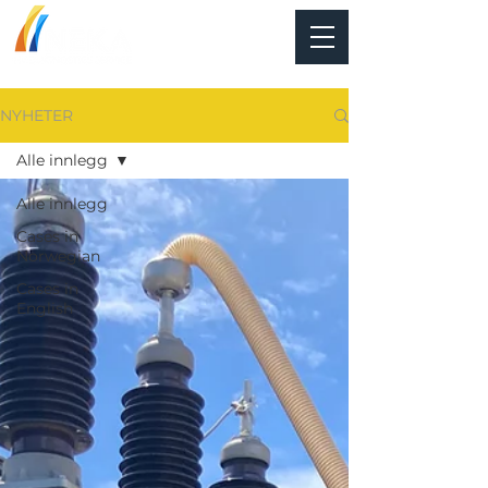
NYHETER
Alle innlegg
Alle innlegg
Cases in
Norwegian
Cases in
English