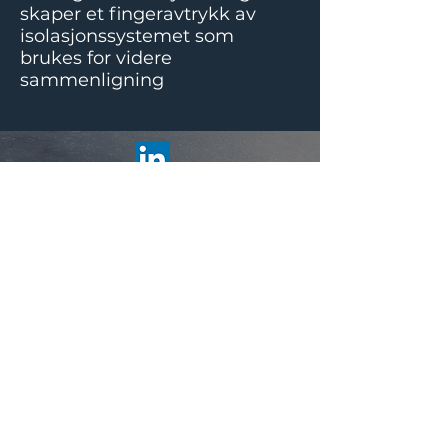
skaper et fingeravtrykk av
isolasjonssystemet som
brukes for videre
sammenligning
Kontakt​
+47 95232799
post@neka.no
Org nr 931 161 202
Lilleakerveien 4C
0283 OSLO
NORWAY