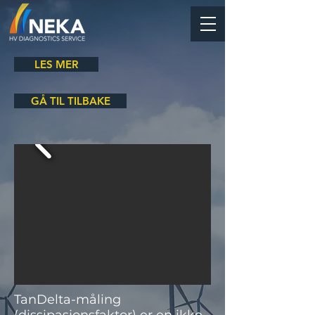
LES MER
GÅ TIL TILBAKE
TanDelta-måling