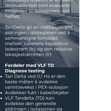
(dissipasjonsfaktor) er en ikke-
destruktiv test som evaluerer
tilstanden til isolasjonen i sin
helhet.
TanDelta gir en indikasjon om
aldringen i islolasjonen ved å
sammenligne forholdet
mellom kabelens kapasitive
ladestrøm (Ic) og den resistive
lekasjestrømmen (Ir)
Fordeler med VLF TD
Diagnose testing
Tan Delta ved 0,1 Hz er den
beste måten å avdekke
vanntrevekst i PEX-isolasjon
Avdekker fukt i kabel/skjøter
VLF Tandelta (TD) kan
avdekke den generelle
aldringen i isolasjonen og