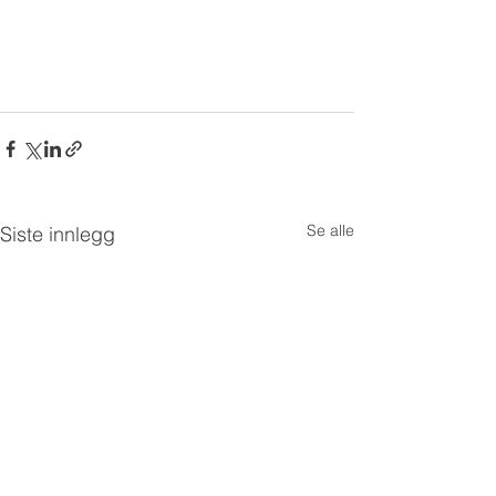
Avdekker aldring og svakheter i 
isolasjons-systemet, 
koblingsproblemer, mekanisk 
Se alle
Siste innlegg