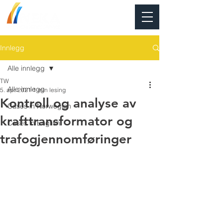
Innlegg
Alle innlegg
TW
Alle innlegg
5. apr. 2021
1 min lesing
Kontroll og analyse av
Cases in Norwegian
krafttransformator og
Cases in English
trafogjennomføringer