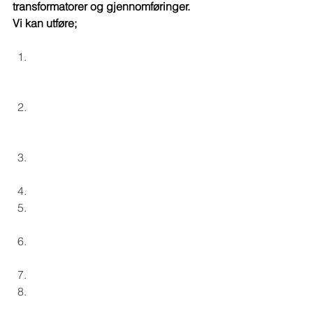
transformatorer og gjennomføringer.
Vi kan utføre;
Capacitance and power 
factor/dissipation factor 
measurement
DC winding resistance 
measurement and OLTC 
verification
Transformer turns ratio (TTR) 
measurement
Exciting current measurement
Short-circuit impedance / leakage 
reactance measurement
Frequency response of stray 
losses (FRSL) measurement
Demagnetization
Online and offline partial 
discharge testing