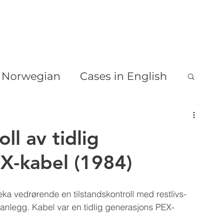
HJEM
OM
VÅRE TJENESTER
PD & TD DIAGNOSE
n Norwegian
Cases in English
ll av tidlig
X-kabel (1984)
ka vedrørende en tilstandskontroll med restlivs-
lanlegg. Kabel var en tidlig generasjons PEX-