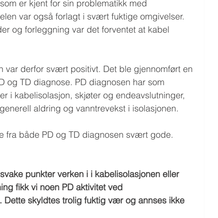
som er kjent for sin problematikk med 
len var også forlagt i svært fuktige omgivelser. 
er og forleggning var det forventet at kabel 
n var derfor svært positivt. Det ble gjennomført en 
PD og TD diagnose. PD diagnosen har som 
r i kabelisolasjon, skjøter og endeavslutninger, 
nerell aldring og vanntrevekst i isolasjonen.
atene fra både PD og TD diagnosen svært gode.
ake punkter verken i i kabelisolasjonen eller 
ng fikk vi noen PD aktivitet ved 
Dette skyldtes trolig fuktig vær og annses ikke 