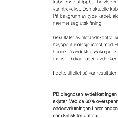
kabel med strippbar halvleder 
vanntrevekst. Den aktuelle kabe
På bakgrunn av type kabel, ald
nærmet seg utskiftning. 
Resultatet av tilstandskontrolle
høyspent isolasjonstest med 
hensikt å avdekke svake punkte
mens TD diagnosen avdekker ge
I dette tilfellet så var result
PD diagnosen avdekket ingen sv
skjøter. Ved ca 60% overspenni
endeavslutningen i nær-enden. 
som kritisk for driften.