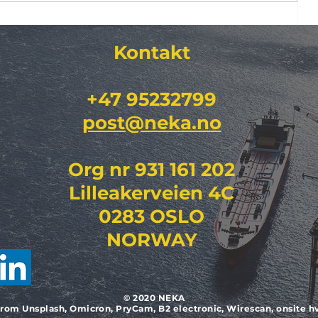
DFR)
RENblad 8614
Kontakt​
"Vedlikeholdsstandard for
regionalnett jordkabel (HV 36–
132 kV) "
+47 95232799
post@neka.no
Org nr 931 161 202
Lilleakerveien 4C
0283 OSLO
NORWAY
© 2020 NEKA
rom Unsplash, Omicron, PryCam, B2 electronic, Wirescan, onsite h