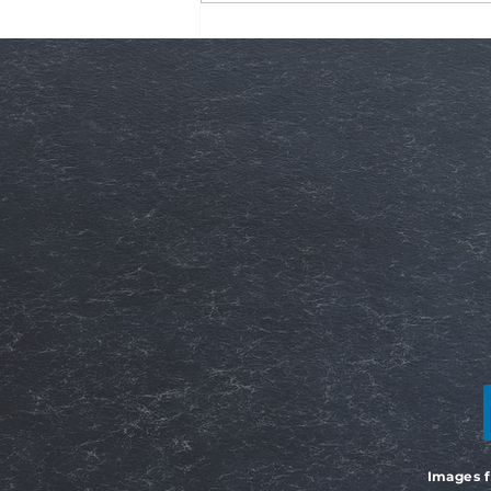
Dielektrisk responsanalyse (
– en nøkkelmetode for
tilstandsvurdering av
høyspenningsutstyr
Images f