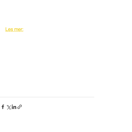
Les mer:
Se alle
Siste innlegg