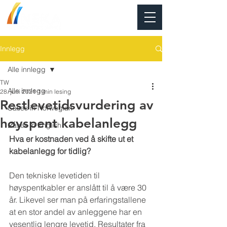
Innlegg
Alle innlegg
TW
Alle innlegg
28. juni 2021
1 min lesing
Restlevetidsvurdering av
Cases in Norwegian
høyspent kabelanlegg
Cases in English
Hva er kostnaden ved å skifte ut et 
kabelanlegg for tidlig? 
Den tekniske levetiden til 
høyspentkabler er anslått til å være 30 
år. Likevel ser man på erfaringstallene 
at en stor andel av anleggene har en 
vesentlig lengre levetid. Resultater fra 