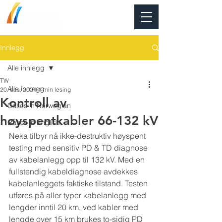
Innlegg
Alle innlegg
TW
Alle innlegg
20. des. 2021
1 min lesing
Kontroll av
Cases in Norwegian
høyspentkabler 66-132 kV
Cases in English
Neka tilbyr nå ikke-destruktiv høyspent 
testing med sensitiv PD & TD diagnose 
av kabelanlegg opp til 132 kV. Med en 
fullstendig kabeldiagnose avdekkes 
kabelanleggets faktiske tilstand. Testen 
utføres på aller typer kabelanlegg med 
lengder inntil 20 km, ved kabler med 
lengde over 15 km brukes to-sidig PD 