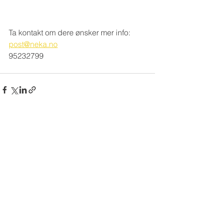
Ta kontakt om dere ønsker mer info:
post@neka.no
95232799
Se alle
Siste innlegg