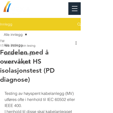
Innlegg
Alle innlegg
TW
Alle innlegg
17. feb. 2021
2 min lesing
Fordelen med å
Cases in Norwegian
overvåket HS
Cases in English
isolasjonstest (PD
diagnose)
Testing av høyspent kabelanlegg (MV) 
utføres ofte i henhold til IEC 60502 eller 
IEEE 400.
I henhold til disse skal kabelanlegget 