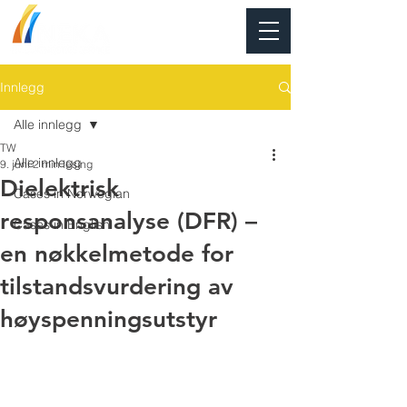
Innlegg
Alle innlegg
TW
Alle innlegg
9. juni
2 min lesing
Dielektrisk
Cases in Norwegian
responsanalyse (DFR) –
Cases in English
en nøkkelmetode for
tilstandsvurdering av
høyspenningsutstyr