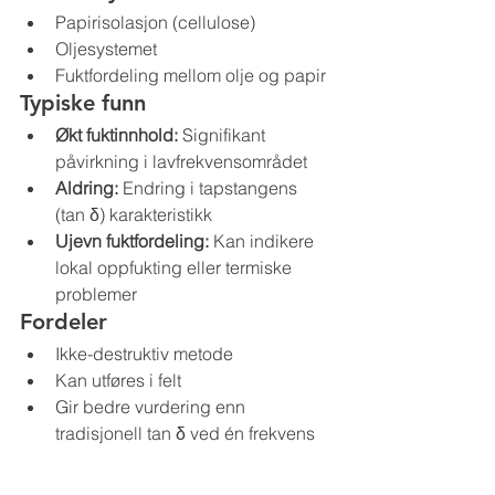
Papirisolasjon (cellulose)
Oljesystemet
Fuktfordeling mellom olje og papir
Typiske funn
Økt fuktinnhold:
 Signifikant 
påvirkning i lavfrekvensområdet
Aldring:
 Endring i tapstangens 
(tan δ) karakteristikk
Ujevn fuktfordeling:
 Kan indikere 
lokal oppfukting eller termiske 
problemer
Fordeler
Ikke-destruktiv metode
Kan utføres i felt
Gir bedre vurdering enn 
tradisjonell tan δ ved én frekvens